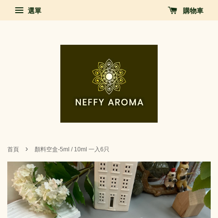
選單
購物車
›
首頁
顏料空盒-5ml / 10ml 一入6只