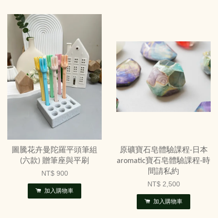
圖騰花卉曼陀羅平頭筆組
原礦寶石皂體驗課程-日本
(六款) 贈筆座與平刷
aromatic寶石皂體驗課程-時
間請私約
NT$ 900
NT$ 2,500
加入購物車
加入購物車