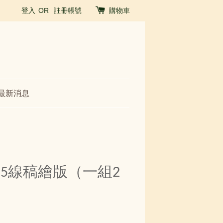
登入
OR
註冊帳號
購物車
最新消息
 0.5線稿繪版（一組2