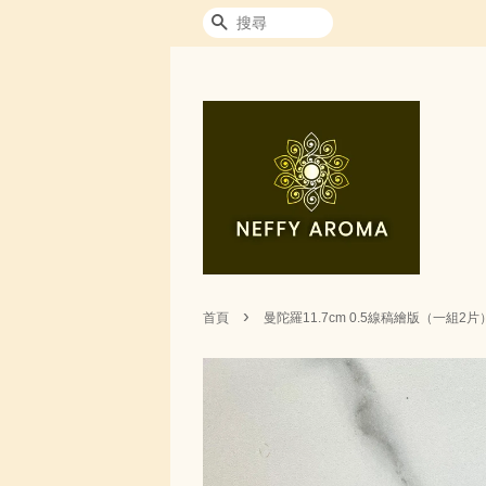
搜尋
›
首頁
曼陀羅11.7cm 0.5線稿繪版（一組2片