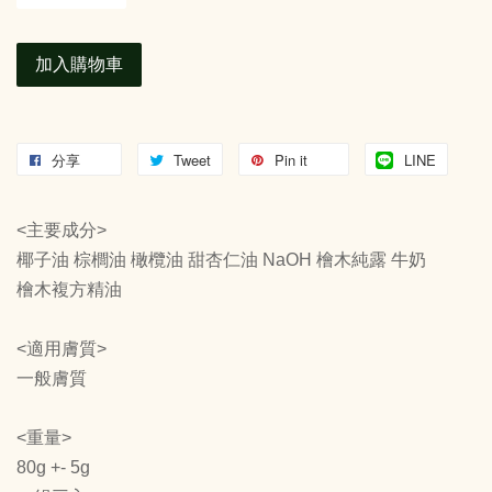
加入購物車
分享
Tweet
Pin it
LINE
<主要成分>
椰子油 棕櫚油 橄欖油 甜杏仁油 NaOH 檜木純露 牛奶
檜木複方精油
<適用膚質>
一般膚質
<重量>
80g +- 5g