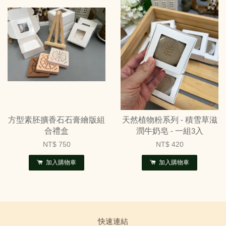
方型素胚擴香石石膏繪版組
天然植物粉系列 - 積雪草滋
合禮盒
潤牛奶皂 - 一組3入
NT$ 750
NT$ 420
加入購物車
加入購物車
快速連結