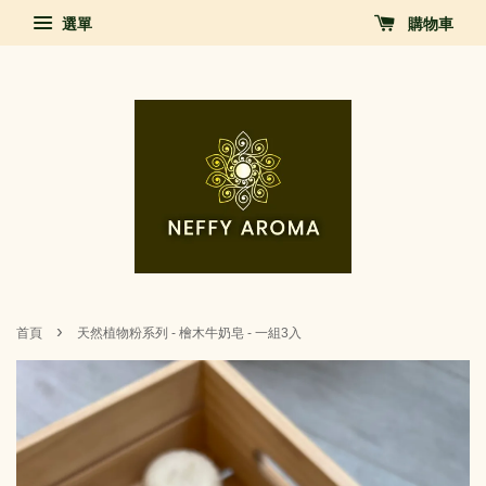
選單
購物車
›
首頁
天然植物粉系列 - 檜木牛奶皂 - 一組3入